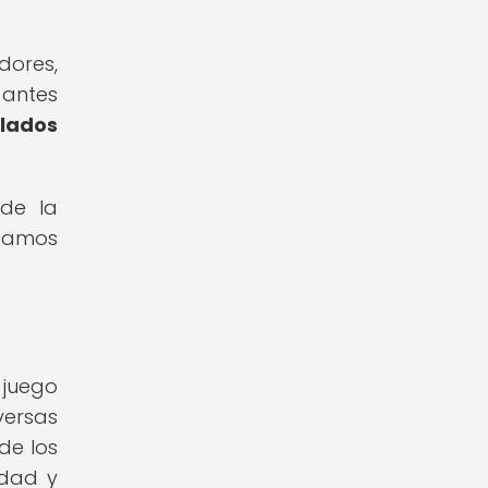
dores,
 antes
llados
 de la
ntamos
 juego
versas
de los
idad y