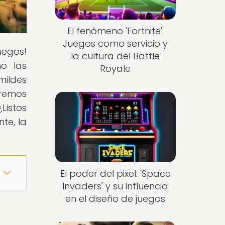
El fenómeno 'Fortnite':
Juegos como servicio y
uegos!
la cultura del Battle
mo las
Royale
mildes
aremos
Listos
te, la
El poder del pixel: 'Space
Invaders' y su influencia
en el diseño de juegos