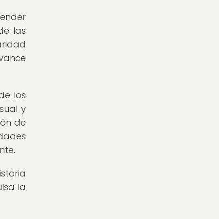
render
de las
aridad
avance
de los
sual y
ión de
idades
nte.
storia
lsa la