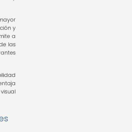
 mayor
ción y
mite a
de las
rantes
ilidad
entaja
visual
es