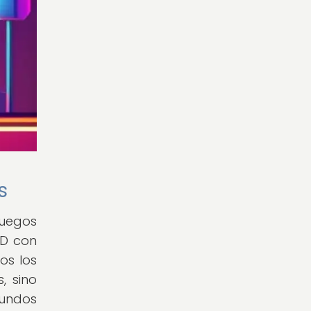
s
juegos
3D con
os los
, sino
mundos