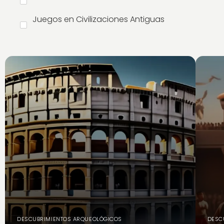
Juegos en Civilizaciones Antiguas
DESCUBRIMIENTOS ARQUEOLÓGICOS
DESC