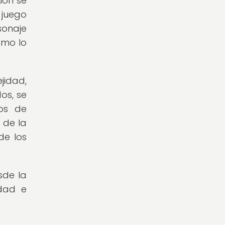
ión se
 juego
sonaje
omo lo
jidad,
os, se
os de
 de la
de los
sde la
idad e