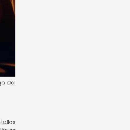
go del
tallas