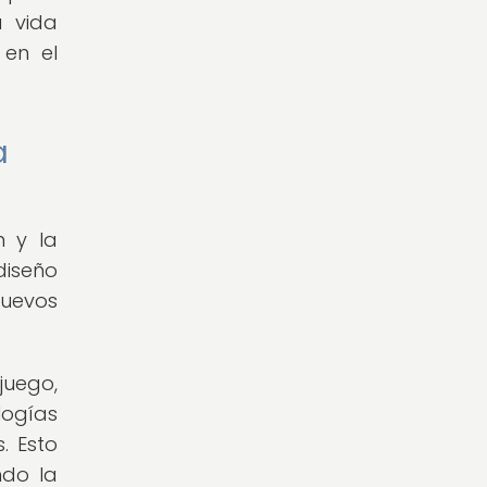
a vida
 en el
a
 y la
 diseño
nuevos
juego,
ogías
. Esto
ndo la