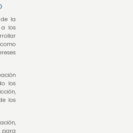
o
 de la
 a los
rollar
o como
ereses
eación
do los
cción,
de los
ación,
s para