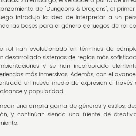
alladas. Sin embargo, el verdadero punto de inflex
lanzamiento de "Dungeons & Dragons", el primer
juego introdujo la idea de interpretar a un per
ando las bases para el género de juegos de rol c
de rol han evolucionado en términos de comple
 desarrollado sistemas de reglas más sofisticad
bientaciones y se han incorporado element
periencias más inmersivas. Además, con el avance
contrado un nuevo medio de expresión a través 
alcance y popularidad.
barcan una amplia gama de géneros y estilos, de
ción, y continúan siendo una fuente de creativ
miento.