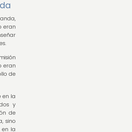
nda
ganda,
o eran
señar
es.
misión
o eran
llo de
 en la
ados y
ión de
, sino
 en la