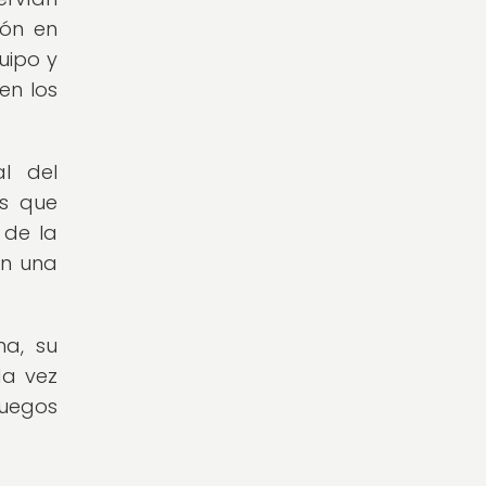
ión en
uipo y
en los
al del
os que
 de la
an una
na, su
da vez
juegos