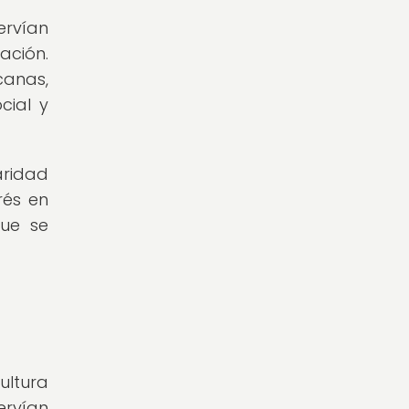
ervían
ación.
canas,
cial y
aridad
rés en
que se
ultura
ervían