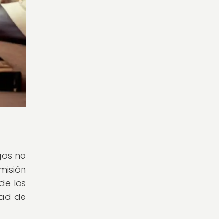
gos no
misión
de los
dad de