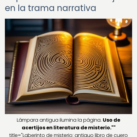
en la trama narrativa
Lámpara antigua ilumina la página.
Uso de
acertijos en literatura de misterio
.""
title="Laberinto de misterio: antiguo libro de cuero