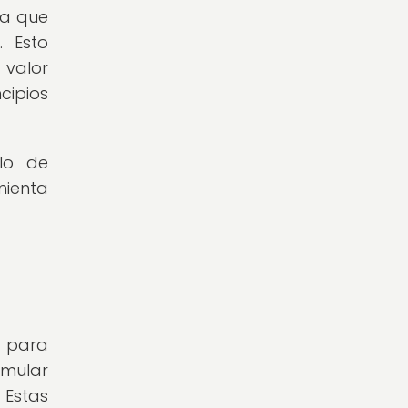
ya que
. Esto
valor
cipios
llo de
mienta
d para
rmular
Estas