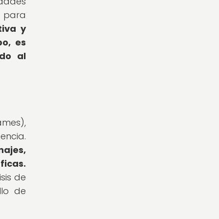
idades
a para
tiva y
po, es
do al
ames),
encia.
ajes,
ficas.
sis de
llo de