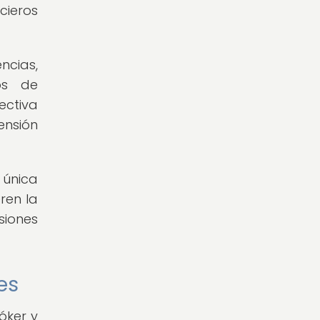
cieros
ncias,
os de
ectiva
ensión
 única
ren la
siones
es
óker y