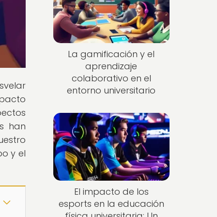
La gamificación y el
aprendizaje
colaborativo en el
svelar
entorno universitario
mpacto
pectos
es han
uestro
o y el
El impacto de los
esports en la educación
física universitaria: Un