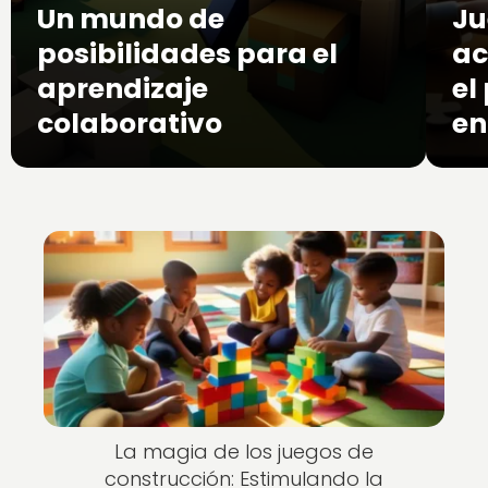
Un mundo de
Ju
posibilidades para el
ac
aprendizaje
el
colaborativo
en
La magia de los juegos de
construcción: Estimulando la