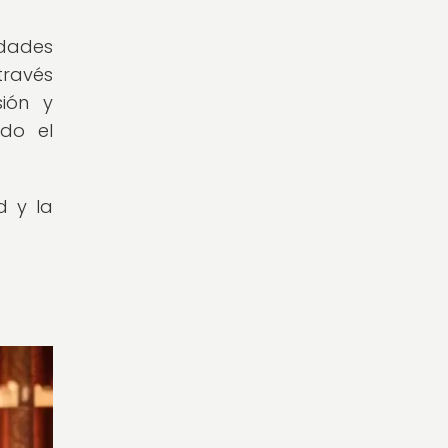
idades
través
sión y
ndo el
d y la