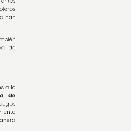
rentes
bleros
ia han
ambién
rma de
s a lo
ma de
juegos
miento
anera