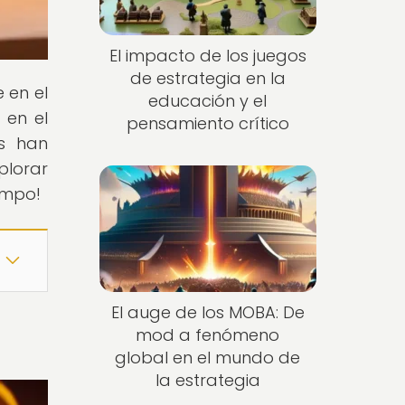
El impacto de los juegos
de estrategia en la
e en el
educación y el
 en el
pensamiento crítico
os han
plorar
iempo!
El auge de los MOBA: De
mod a fenómeno
global en el mundo de
la estrategia