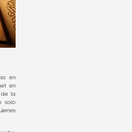
cia en
net en
 de la
o solo
uienes