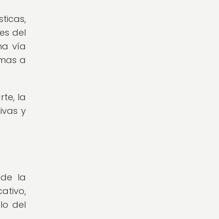
ticas,
es del
na vía
emas a
te, la
ivas y
 de la
ativo,
lo del