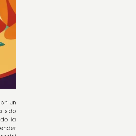
con un
a sido
ado la
render