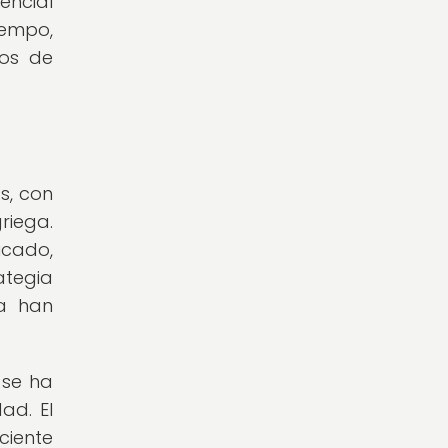
encial
iempo,
gos de
s, con
riega.
icado,
ategia
a han
 se ha
ad. El
ciente