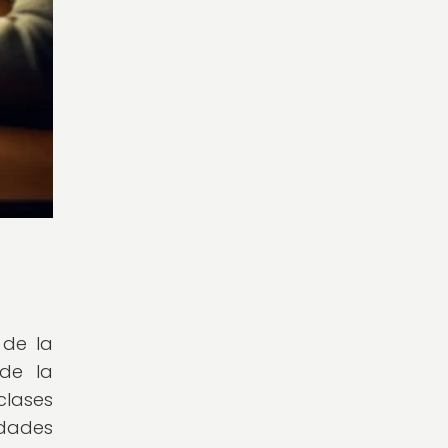
 de la
sde la
clases
idades