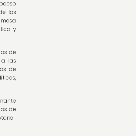
roceso
de los
e mesa
tica y
gos de
 a las
gos de
ticos,
inante
gos de
toria.