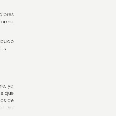
lores
 forma
ibuido
los.
le, ya
as que
gos de
que ha