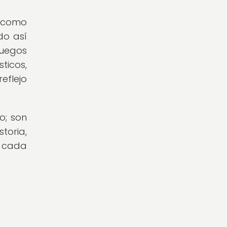
o como
do así
juegos
icos,
eflejo
o; son
toria,
 cada