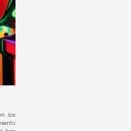
en los
iento