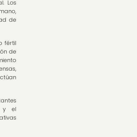
l. Los
umano,
dad de
fértil
ión de
miento
ensas,
actúan
tantes
 y el
ativas