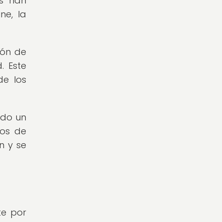
os han
ne, la
ión de
. Este
de los
ado un
los de
n y se
te por