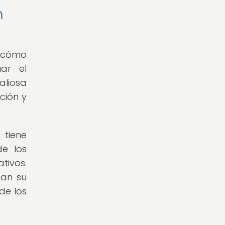
n
r cómo
uar el
aliosa
ción y
 tiene
de los
tivos.
tan su
de los