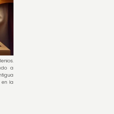
enios.
ado a
ntigua
 en la