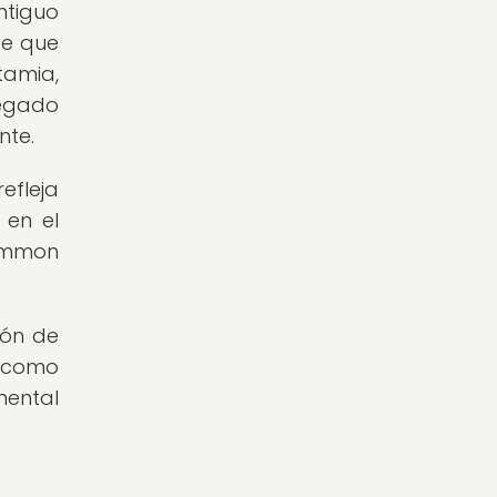
ntiguo
ee que
tamia,
egado
nte.
efleja
 en el
gammon
ión de
o como
mental