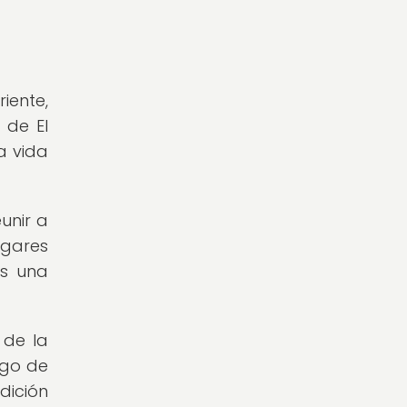
ente,
 de El
a vida
unir a
ogares
es una
 de la
rgo de
dición