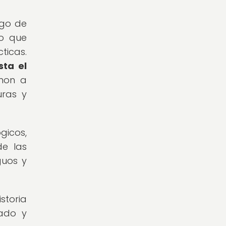
rgo de
no que
ticas.
ta el
mon a
uras y
gicos,
de las
guos y
storia
iado y