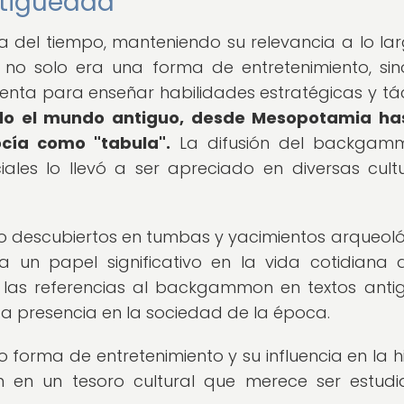
tigüedad
 del tiempo, manteniendo su relevancia a lo la
go no solo era una forma de entretenimiento, si
nta para enseñar habilidades estratégicas y tác
odo el mundo antiguo, desde Mesopotamia has
cía como "tabula".
La difusión del backgam
ales lo llevó a ser apreciado en diversas cult
 descubiertos en tumbas y yacimientos arqueoló
 un papel significativo en la vida cotidiana 
 las referencias al backgammon en textos anti
da presencia en la sociedad de la época.
rma de entretenimiento y su influencia en la hi
n en un tesoro cultural que merece ser estud