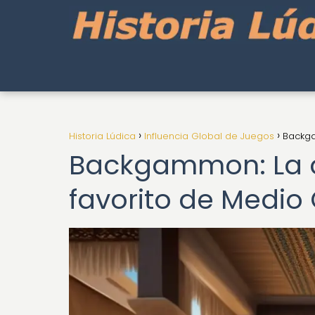
Historia Lúdica
Influencia Global de Juegos
Backga
Backgammon: La o
favorito de Medio 