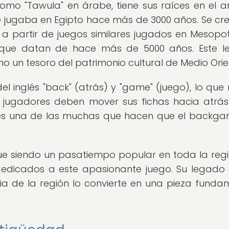
o "Tawula" en árabe, tiene sus raíces en el a
e jugaba en Egipto hace más de 3000 años. Se cr
 partir de juegos similares jugados en Mesopo
 que datan de hace más de 5000 años. Este l
un tesoro del patrimonio cultural de Medio Orie
inglés "back" (atrás) y "game" (juego), lo que r
s jugadores deben mover sus fichas hacia atrás
iva es una de las muchas que hacen que el back
ue siendo un pasatiempo popular en toda la reg
 dedicados a este apasionante juego. Su legad
oria de la región lo convierte en una pieza funda
.