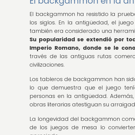
El backgammon en la an
El backgammon ha resistido la prueba
los siglos. En la antigüedad, el jue
también era considerado una herramie
Su popularidad se extendió por t
Imperio Romano, donde se le cono
través de las antiguas rutas comerci
civilizaciones.
Los tableros de backgammon han sido
lo que demuestra que el juego tenía
personas en la antigüedad. Además,
obras literarias atestiguan su arraiga
La longevidad del backgammon como fo
de los juegos de mesa lo convierte