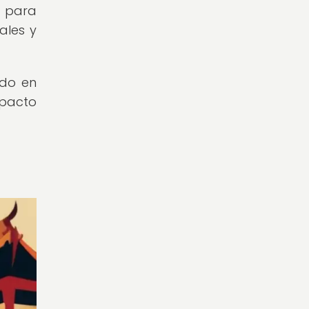
 para
ales y
ndo en
mpacto