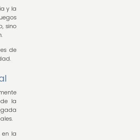
a y la
juegos
, sino
.
res de
dad.
al
amente
 de la
aigada
ales.
 en la