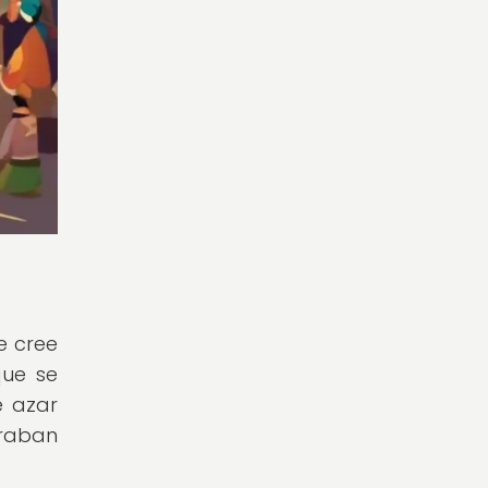
e cree
que se
e azar
eraban