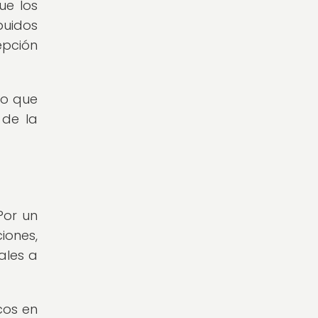
ue los
buidos
epción
no que
 de la
Por un
iones,
ales a
cos en