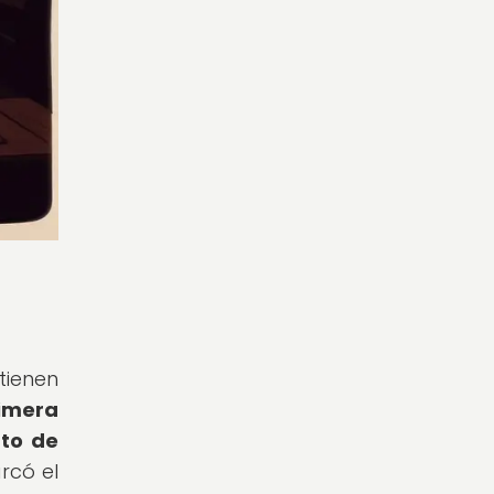
tienen
imera
nto de
rcó el