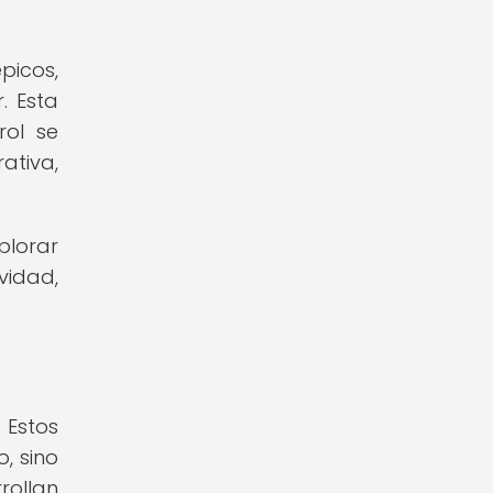
picos,
. Esta
rol se
ativa,
plorar
vidad,
 Estos
, sino
rollan