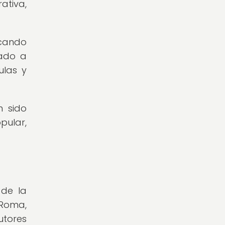
ativa,
rcando
iado a
ulas y
n sido
pular,
 de la
 Roma,
tores