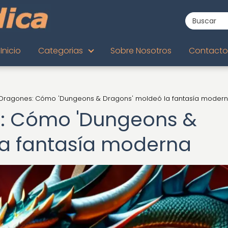
Inicio
Categorias
Sobre Nosotros
Contacto
Dragones: Cómo 'Dungeons & Dragons' moldeó la fantasía moder
: Cómo 'Dungeons &
la fantasía moderna