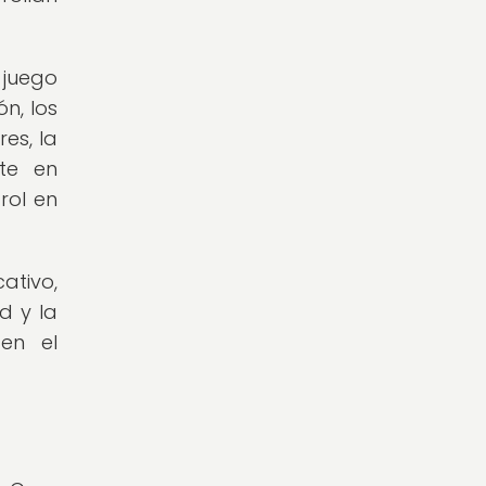
 juego
ón, los
es, la
nte en
rol en
ativo,
d y la
 en el