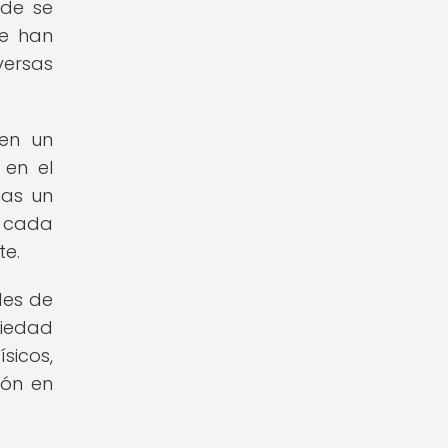
nde se
se han
ersas
 en un
 en el
mas un
, cada
te.
des de
ciedad
sicos,
ión en