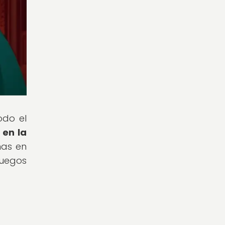
odo el
 en la
mas en
juegos