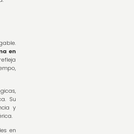
gable.
rma en
efleja
iempo,
gicas,
ca. Su
ncia y
rica.
les en