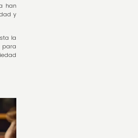
ea han
idad y
sta la
d para
ciedad