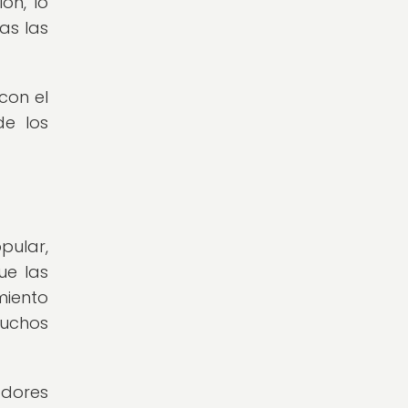
ón, lo
as las
con el
de los
pular,
ue las
miento
muchos
adores