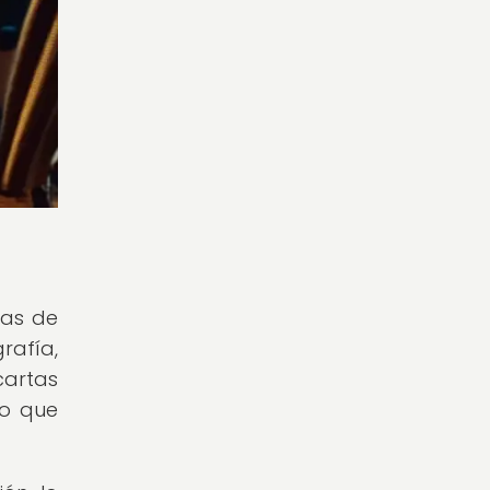
tas de
rafía,
cartas
go que