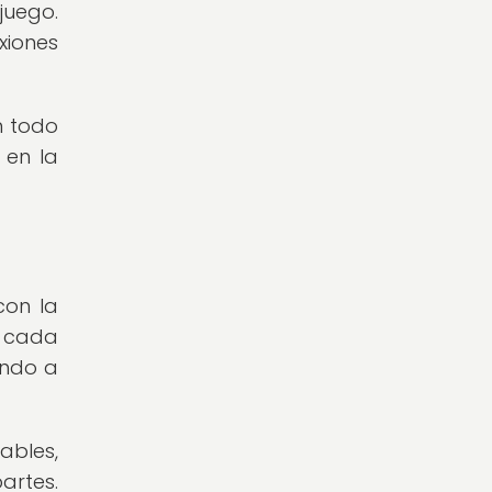
juego.
xiones
n todo
 en la
con la
, cada
endo a
ables,
artes.