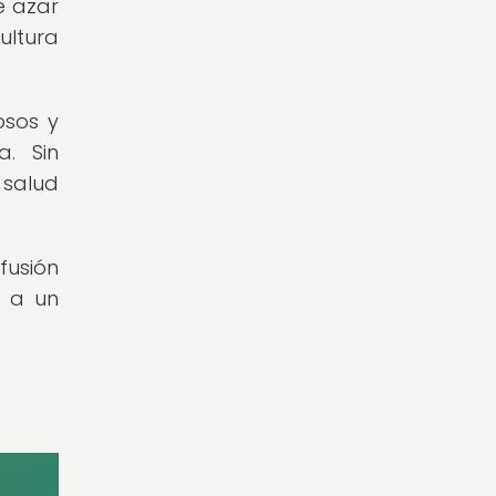
e azar
ultura
osos y
a. Sin
 salud
fusión
s a un