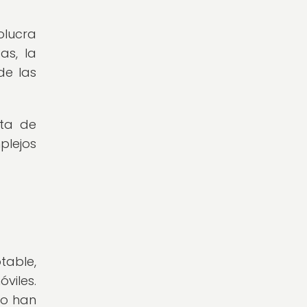
olucra
as, la
de las
lta de
plejos
table,
viles.
to han