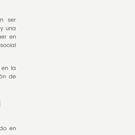
n ser
 y una
aer en
social
 en la
ión de
l
ado en