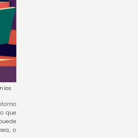
n los
storno
lo que
 puede
nea, o