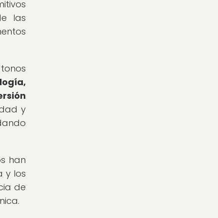
itivos
de las
entos
 tonos
logía,
ersión
idad y
ndando
os han
 y los
cia de
nica.