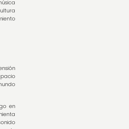
música
ultura
miento
ensión
spacio
 mundo
ego en
mienta
sonido