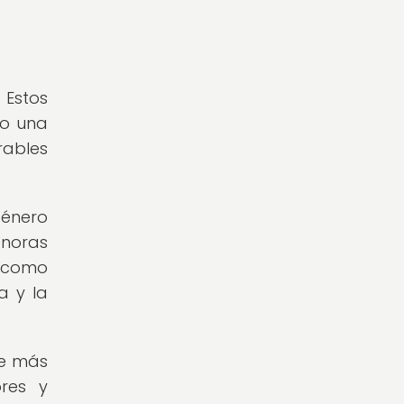
 Estos
mo una
ables
género
onoras
s como
a y la
de más
res y