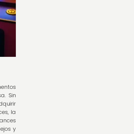
mentos
a. Sin
uirir
es, la
vances
ejos y