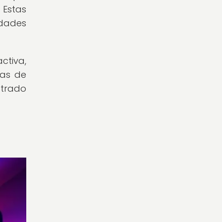
 Estas
idades
ctiva,
mas de
strado