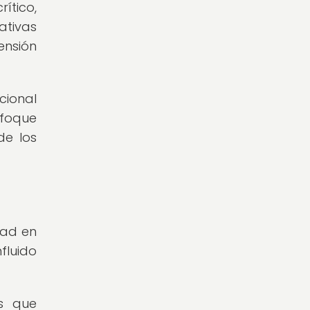
ítico,
ativas
ensión
cional
nfoque
de los
dad en
fluido
s que