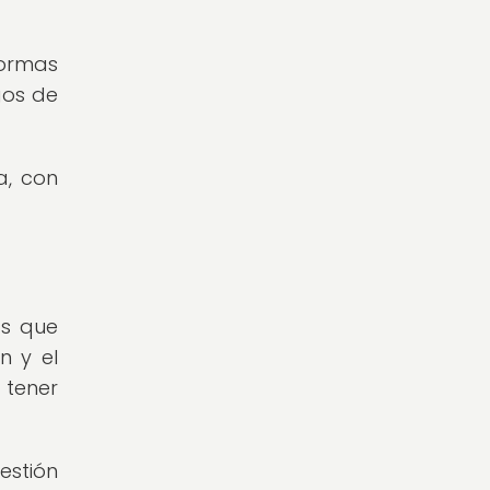
formas
gos de
a, con
as que
n y el
 tener
estión