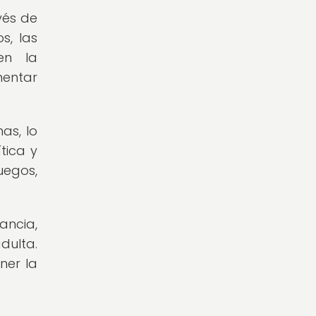
vés de
s, las
en la
mentar
as, lo
tica y
uegos,
ancia,
dulta.
ner la