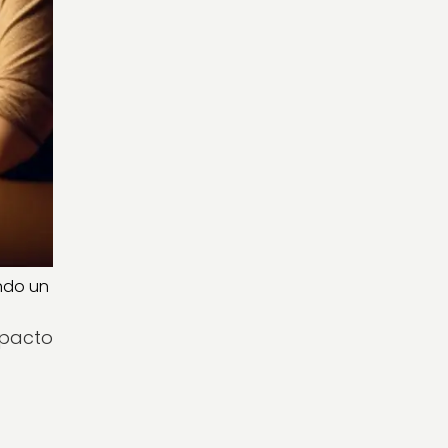
endo un
mpacto