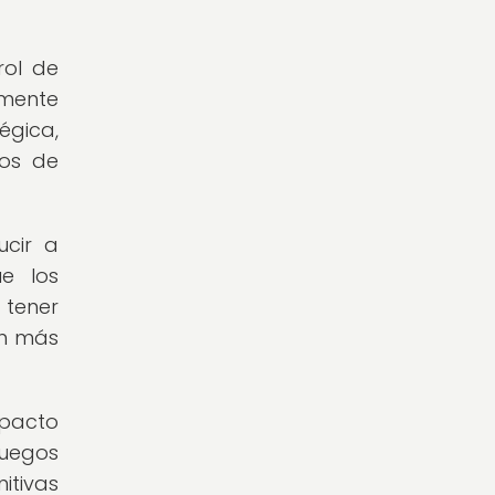
rol de
amente
égica,
gos de
ucir a
ue los
 tener
en más
mpacto
juegos
itivas