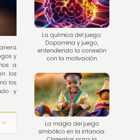
La química del juego:
Dopamina y juego,
manera
entendiendo la conexión
egos y
con la motivación
amos a
en los
mo los
ndo y
La magia del juego
simbólico en la infancia:
Cimientos para la