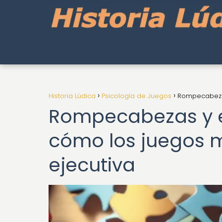
Historia Lúdica
Psicología de Juegos
Rompecabezas
Rompecabezas y e
cómo los juegos m
ejecutiva