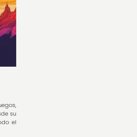
uegos,
sde su
odo el