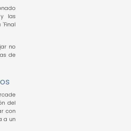
ionado
y las
'Final
jar no
vas de
gos
arcade
ón del
ar con
a a un