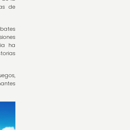
mas de
ebates
siones
cia ha
torias
uegos,
nantes