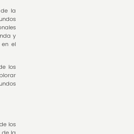
 de la
mundos
onales
unda y
 en el
de los
plorar
mundos
 de los
 de la