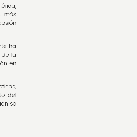
rica,
os más
pasión
rte ha
 de la
ión en
ticas,
to del
ión se