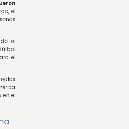
fueron
go, el
rsonas
ndo el
fútbol
ara el
reglas
mérica
 en el
ana