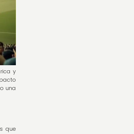
rica y
mpacto
do una
os que