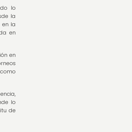
ndo lo
sde la
 en la
ida en
ión en
orneos
o como
encia,
nde lo
itu de