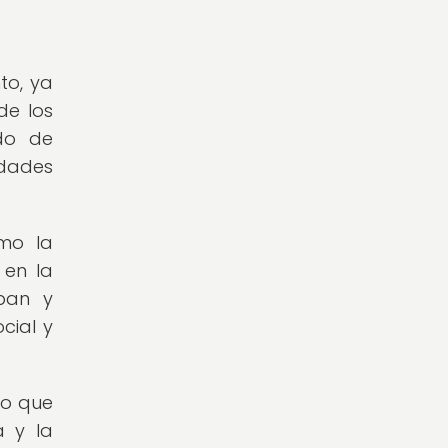
to, ya
de los
ido de
idades
omo la
 en la
aban y
cial y
no que
a y la