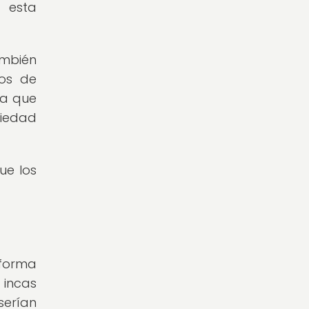
e esta
ambién
gos de
ia que
ciedad
ue los
 forma
 incas
serían