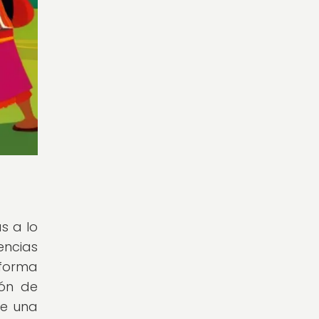
s a lo
encias
 forma
ión de
ce una