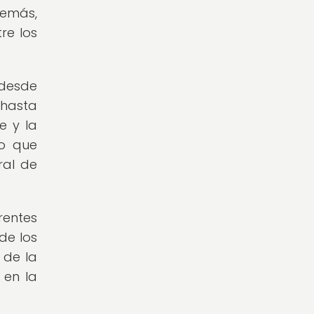
demás,
re los
desde
 hasta
e y la
no que
ral de
rentes
de los
 de la
 en la