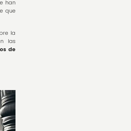
se han
re que
bre la
en las
gos de