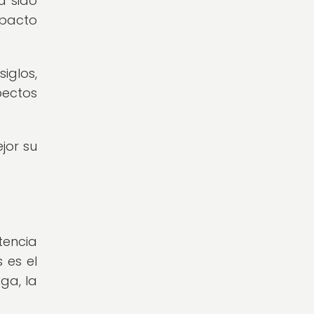
a sido
mpacto
iglos,
pectos
jor su
tencia
 es el
ga, la