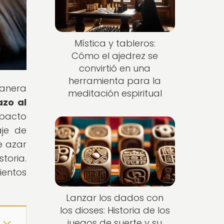
Mística y tableros:
Cómo el ajedrez se
convirtió en una
herramienta para la
manera
meditación espiritual
azo al
mpacto
aje de
e azar
toria.
ientos
Lanzar los dados con
los dioses: Historia de los
juegos de suerte y su