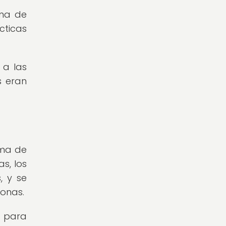
rma de
cticas
 a las
s eran
ema de
s, los
, y se
sonas.
o para