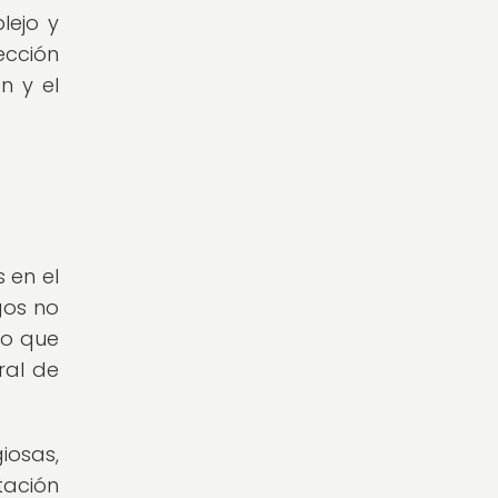
lejo y
ección
n y el
 en el
gos no
no que
ral de
iosas,
tación