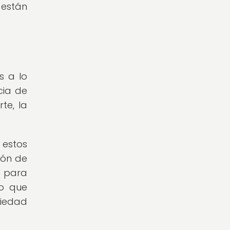
 están
s a lo
cia de
te, la
 estos
ión de
a para
lo que
ciedad