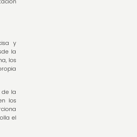
tación
isa y
sde la
a, los
propia
 de la
en los
rciona
lla el