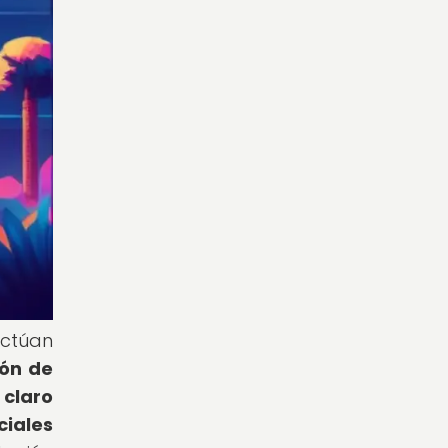
actúan
ión de
 claro
ciales