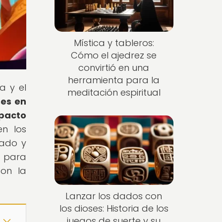
Mística y tableros:
Cómo el ajedrez se
convirtió en una
herramienta para la
a y el
meditación espiritual
ses en
pacto
en los
jado y
e para
con la
Lanzar los dados con
los dioses: Historia de los
juegos de suerte y su