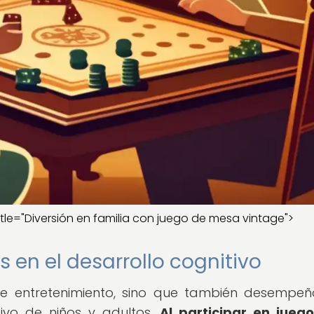
itle="Diversión en familia con juego de mesa vintage">
 en el desarrollo cognitivo
e entretenimiento, sino que también desempe
tivo de niños y adultos.
Al participar en juego