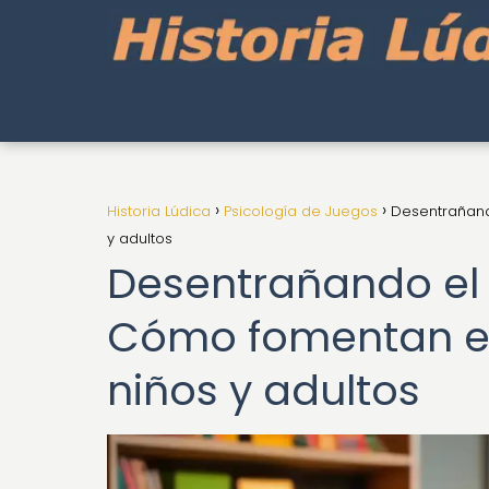
Historia Lúdica
Psicología de Juegos
Desentrañand
y adultos
Desentrañando el 
Cómo fomentan el 
niños y adultos