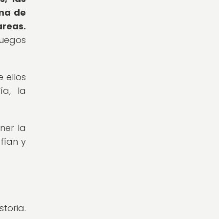
oma de
areas.
juegos
 ellos
ía, la
ner la
fían y
toria.