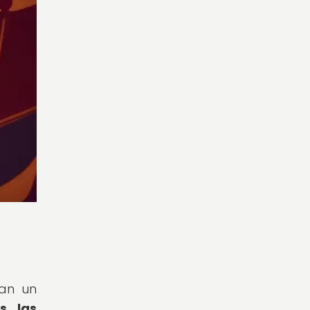
ñan un
s, las