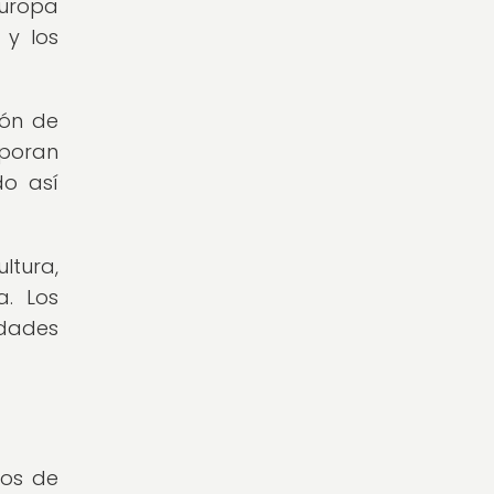
Europa
 y los
ión de
rporan
do así
ltura,
a. Los
idades
gos de