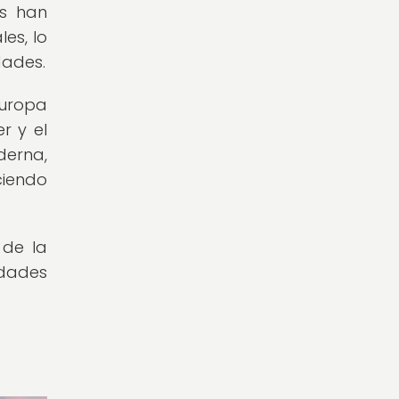
os han
es, lo
dades.
Europa
r y el
derna,
ciendo
 de la
idades