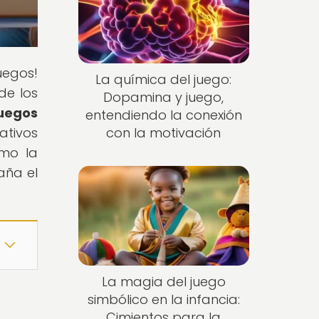
uegos!
La química del juego:
de los
Dopamina y juego,
juegos
entendiendo la conexión
ativos
con la motivación
ómo la
aña el
La magia del juego
simbólico en la infancia:
Cimientos para la