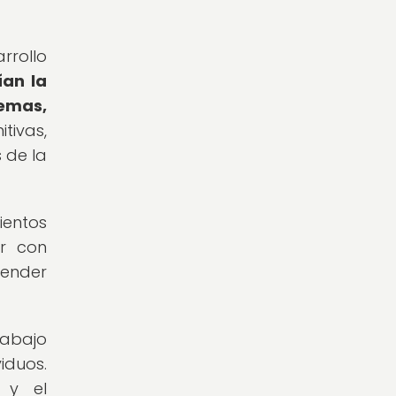
rrollo
ían la
emas,
tivas,
 de la
ientos
ar con
render
rabajo
iduos.
 y el