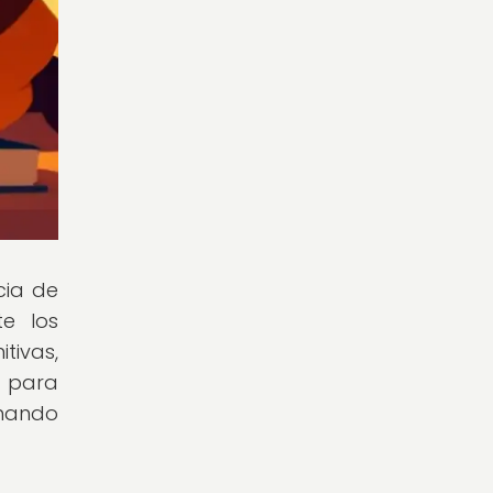
cia de
te los
tivas,
l para
rmando