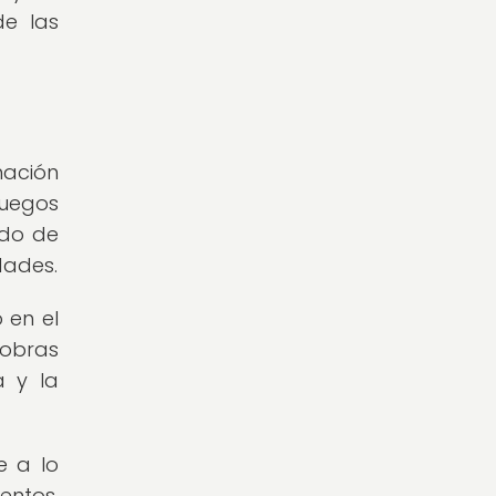
de las
mación
juegos
ndo de
dades.
 en el
 obras
a y la
e a lo
entos,