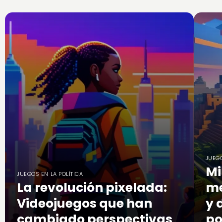
JUEGO
Mi
JUEGOS EN LA POLÍTICA
La revolución pixelada:
me
Videojuegos que han
y 
cambiado perspectivas
po