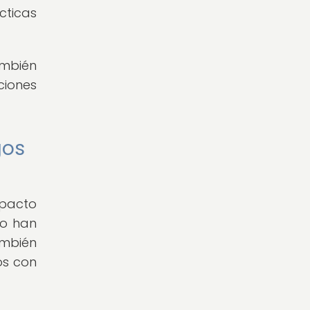
cticas
ambién
iones
gos
mpacto
lo han
ambién
os con