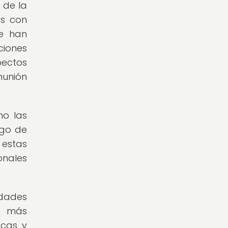
 de la
as con
ue han
ciones
pectos
munión
mo las
rgo de
estas
nales
idades
n más
ocas y