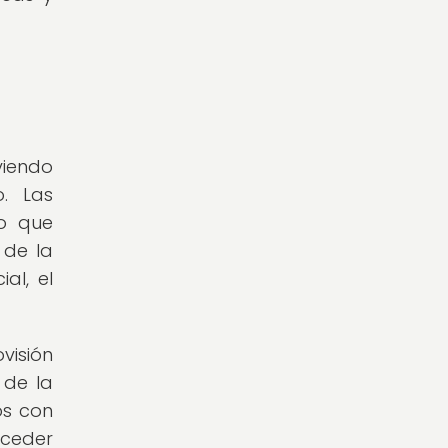
viendo
o. Las
mo que
 de la
al, el
visión
 de la
os con
cceder