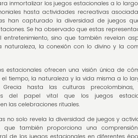
ra inmortalizar los juegos estacionales a lo largo
moniales hasta actividades recreativas asociad
turas han capturado la diversidad de juegos q
taciones. Se ha observado que estas representa
l entretenimiento, sino que también revelan as
a naturaleza, la conexión con lo divino y la co
os estacionales ofrecen una visión única de có
l tiempo, la naturaleza y la vida misma a lo la
 Grecia hasta las culturas precolombinas, 
os del papel vital que los juegos estacio
n las celebraciones rituales.
as no solo revela la diversidad de juegos y activ
no que también proporciona una comprensió
ral de los juegos estacionales en diferentes ép