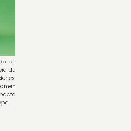
ado un
ncia de
iones,
examen
mpacto
mpo.