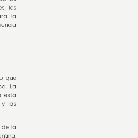
s, los
ara la
iencia
no que
ca. La
e esta
 y las
 de la
ntina.