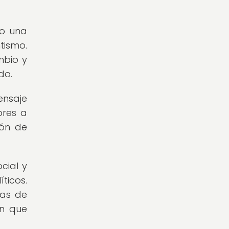
do una
tismo.
mbio y
do.
ensaje
ores a
ión de
cial y
ticos.
nas de
ón que