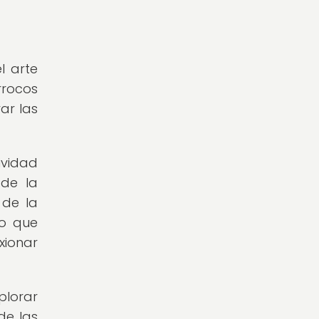
l arte
rrocos
ar las
ividad
 de la
 de la
no que
xionar
plorar
de las