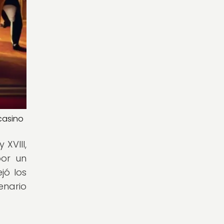
casino
XVIII,
por un
jó los
enario